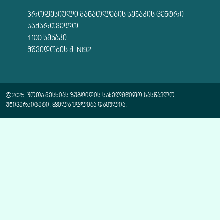
ᲞᲠᲝᲤᲔᲡᲘᲣᲚᲘ ᲒᲐᲜᲐᲗᲚᲔᲑᲘᲡ ᲡᲔᲜᲐᲙᲘᲡ ᲪᲔᲜᲢᲠᲘ
ᲡᲐᲥᲐᲠᲗᲕᲔᲚᲝ
4100 ᲡᲔᲜᲐᲙᲘ
ᲛᲨᲕᲘᲓᲝᲑᲘᲡ Ქ. N192
© 2025. ᲨᲝᲗᲐ ᲛᲔᲡᲮᲘᲐᲡ ᲖᲣᲒᲓᲘᲓᲘᲡ ᲡᲐᲮᲔᲚᲛᲬᲘᲤᲝ ᲡᲐᲡᲬᲐᲕᲚᲝ
ᲣᲜᲘᲕᲔᲠᲡᲘᲢᲔᲢᲘ. ᲧᲕᲔᲚᲐ ᲣᲤᲚᲔᲑᲐ ᲓᲐᲪᲣᲚᲘᲐ.