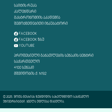
ᲡᲐᲘᲢᲘᲡ ᲠᲣᲙᲐ
ᲙᲐᲚᲔᲜᲓᲐᲠᲘ
ᲒᲐᲡᲢᲠᲝᲜᲝᲛᲘᲘᲡ ᲐᲙᲐᲓᲔᲛᲘᲐ
ᲨᲔᲛᲝᲥᲛᲔᲓᲔᲑᲘᲗᲘ ᲘᲜᲙᲣᲑᲐᲢᲝᲠᲘ
FACEBOOK
FACEBOOK ᲖᲡᲣ
YOUTUBE
ᲞᲠᲝᲤᲔᲡᲘᲣᲚᲘ ᲒᲐᲜᲐᲗᲚᲔᲑᲘᲡ ᲡᲔᲜᲐᲙᲘᲡ ᲪᲔᲜᲢᲠᲘ
ᲡᲐᲥᲐᲠᲗᲕᲔᲚᲝ
4100 ᲡᲔᲜᲐᲙᲘ
ᲛᲨᲕᲘᲓᲝᲑᲘᲡ Ქ. N192
© 2025. ᲨᲝᲗᲐ ᲛᲔᲡᲮᲘᲐᲡ ᲖᲣᲒᲓᲘᲓᲘᲡ ᲡᲐᲮᲔᲚᲛᲬᲘᲤᲝ ᲡᲐᲡᲬᲐᲕᲚᲝ
ᲣᲜᲘᲕᲔᲠᲡᲘᲢᲔᲢᲘ. ᲧᲕᲔᲚᲐ ᲣᲤᲚᲔᲑᲐ ᲓᲐᲪᲣᲚᲘᲐ.